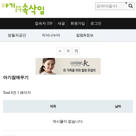
접속자 359
새글
회원가입
로그인
맘들의공간
지식나누미
칼럼&정보
아기잠재우기
Total 0건
1 페이지
제목
날짜
게시물이 없습니다.