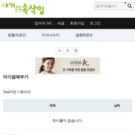
접속자 342
새글
회원가입
로그인
맘들의공간
지식나누미
칼럼&정보
아기잠재우기
Total 0건
1 페이지
제목
날짜
게시물이 없습니다.