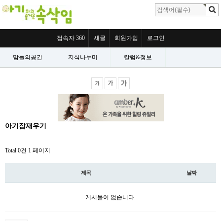
접속자 360
새글
회원가입
로그인
맘들의공간
지식나누미
칼럼&정보
아기잠재우기
Total 0건
1 페이지
제목
날짜
게시물이 없습니다.