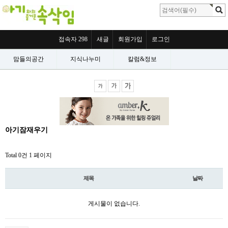
접속자 298
새글
회원가입
로그인
맘들의공간
지식나누미
칼럼&정보
아기잠재우기
Total 0건
1 페이지
제목
날짜
게시물이 없습니다.