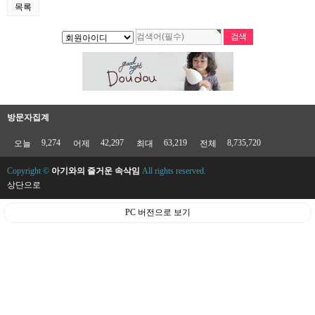
목록
방문자집계
9,274
42,297
63,219
8,735,720
오늘
어제
최대
전체
Copyright ©
아기와의 즐거운 속삭임
All rights reserved.
상단으로
PC 버전으로 보기