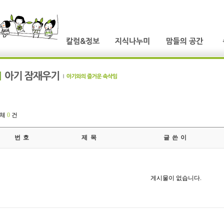
전체
0
건
번 호
제 목
글 쓴 이
게시물이 없습니다.