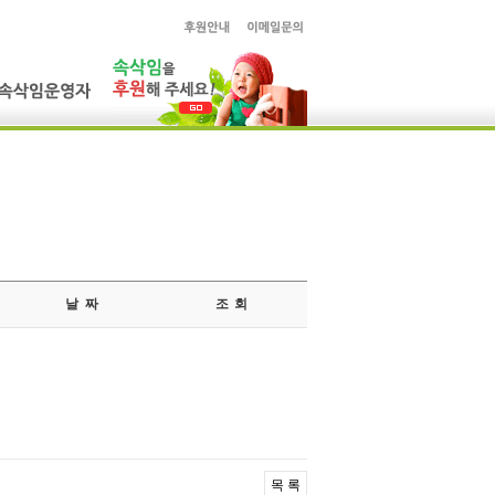
날 짜
조 회
목 록