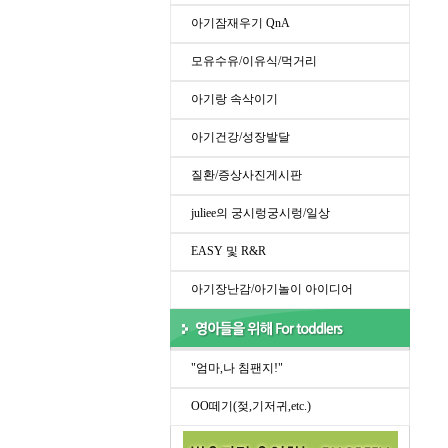
아기잠재우기 QnA
모유수유/이유식/먹거리
아기랑 속삭이기
아기건강/성장발달
질환/증상사진게시판
juliee의 궁시렁궁시렁/일상
EASY 및 R&R
아기장난감/아기놀이 아이디어
"엄마,나 침팬지!"
OO떼기(젖,기저귀,etc.)