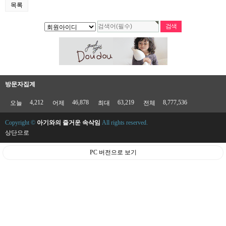
목록
방문자집계
4,212
46,878
63,219
8,777,536
오늘
어제
최대
전체
Copyright ©
아기와의 즐거운 속삭임
All rights reserved.
상단으로
PC 버전으로 보기