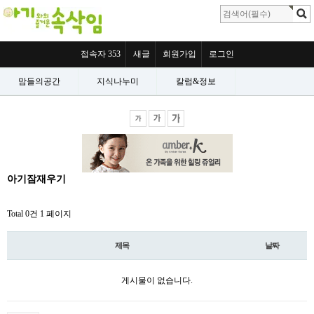
접속자 353
새글
회원가입
로그인
맘들의공간
지식나누미
칼럼&정보
아기잠재우기
Total 0건
1 페이지
제목
날짜
게시물이 없습니다.