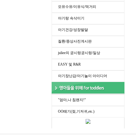
모유수유/이유식/먹거리
아기랑 속삭이기
아기건강/성장발달
질환/증상사진게시판
juliee의 궁시렁궁시렁/일상
EASY 및 R&R
아기장난감/아기놀이 아이디어
"엄마,나 침팬지!"
OO떼기(젖,기저귀,etc.)