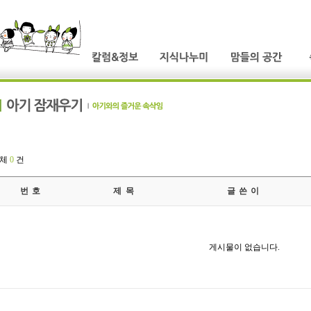
전체
0
건
번 호
제 목
글 쓴 이
게시물이 없습니다.