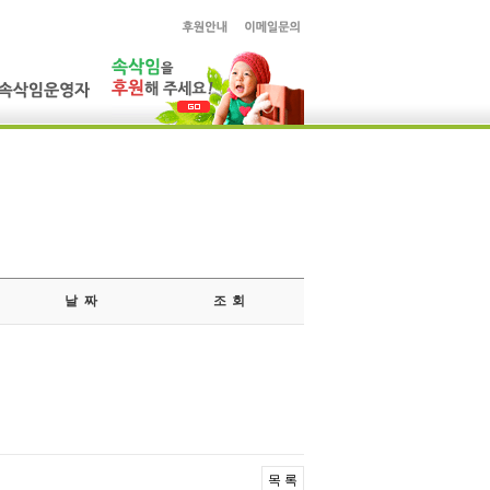
날 짜
조 회
목 록