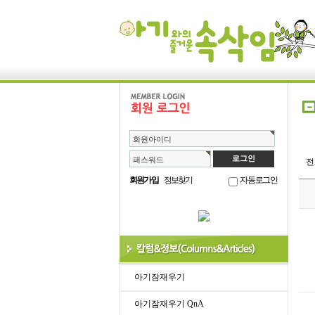
회원아이디
패스워드
회원가입
정보찾기
자동로그인
아기잠재우기
아기잠재우기 QnA