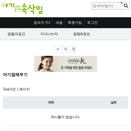
접속자 312
새글
회원가입
로그인
맘들의공간
지식나누미
칼럼&정보
아기잠재우기
Total 0건
1 페이지
제목
날짜
게시물이 없습니다.