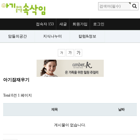
접속자 153
새글
회원가입
로그인
맘들의공간
지식나누미
칼럼&정보
아기잠재우기
Total 0건
1 페이지
제목
날짜
게시물이 없습니다.