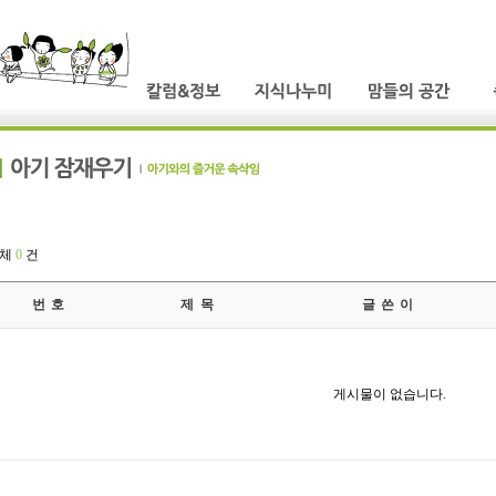
전체
0
건
번 호
제 목
글 쓴 이
게시물이 없습니다.