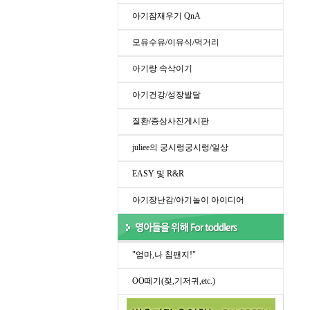
아기잠재우기 QnA
모유수유/이유식/먹거리
아기랑 속삭이기
아기건강/성장발달
질환/증상사진게시판
juliee의 궁시렁궁시렁/일상
EASY 및 R&R
아기장난감/아기놀이 아이디어
"엄마,나 침팬지!"
OO떼기(젖,기저귀,etc.)