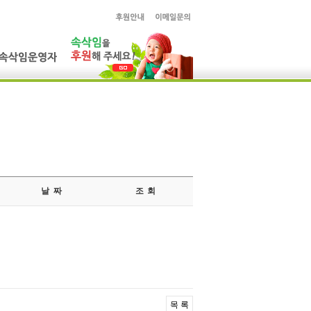
날 짜
조 회
목 록