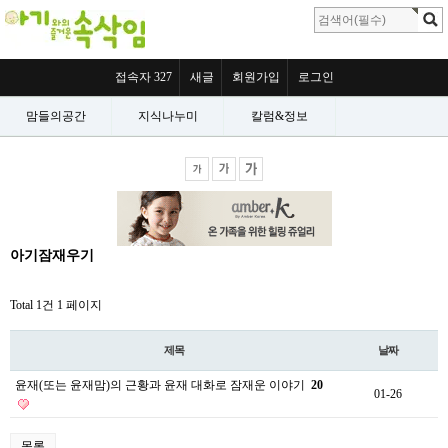
접속자 327
새글
회원가입
로그인
맘들의공간
지식나누미
칼럼&정보
아기잠재우기
Total 1건
1 페이지
제목
날짜
윤재(또는 윤재맘)의 근황과 윤재 대화로 잠재운 이야기
20
01-26
목록