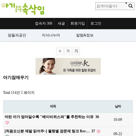
접속자 308
새글
회원가입
로그인
맘들의공간
지식나누미
칼럼&정보
아기잠재우기
Total 114건
1 페이지
제목
날짜
어린 아가 엄마일수록 "베이비위스퍼"를 추천하는 이유
36
10-09
[처음오신분 제발 읽어주~] 월령별 잠문제 링크 Rev…
37
09-22