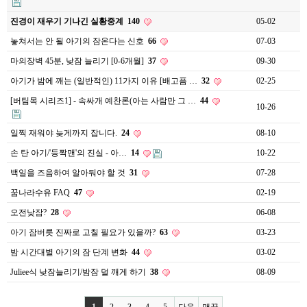
진경이 재우기 기나긴 실황중계
140
05-02
놓쳐서는 안 될 아기의 잠온다는 신호
66
07-03
마의장벽 45분, 낮잠 늘리기 [0-6개월]
37
09-30
아기가 밤에 깨는 (일반적인) 11가지 이유 [배고픔 …
32
02-25
[버팀목 시리즈1] - 속싸개 예찬론(아는 사람만 그 …
44
10-26
일찍 재워야 늦게까지 잡니다.
24
08-10
손 탄 아기/'등짝맨'의 진실 - 아…
14
10-22
백일을 즈음하여 알아둬야 할 것
31
07-28
꿈나라수유 FAQ
47
02-19
오전낮잠?
28
06-08
아기 잠버릇 진짜로 고칠 필요가 있을까?
63
03-23
밤 시간대별 아기의 잠 단계 변화
44
03-02
Juliee식 낮잠늘리기/밤잠 덜 깨게 하기
38
08-09