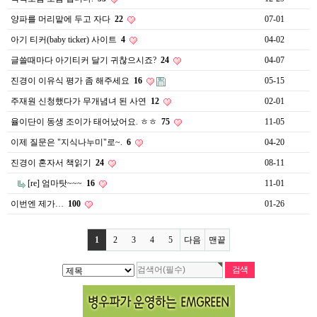
양파를 머리맡에 두고 자다
22
07-01
아기 티커(baby ticker) 사이트
4
04-02
글쓸때마다 아기티커 달기 귀찮으시죠?
24
04-07
진경이 이유식 평가 좀 해주세요
16
05-15
주재원 신청했다가 무개념녀 된 사연
12
02-01
율이단이 동생 조이가 태어났어요. ㅎㅎ
75
11-05
이제 질문은 "지식나누미"로~.
6
04-20
진경이 혼자서 책읽기
24
08-11
[re] 엄마탓~~~
16
11-01
이번엔 제가…
100
01-26
1
2
3
4
5
다음
맨끝