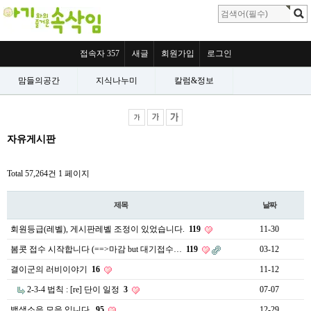
접속자 357
새글
회원가입
로그인
맘들의공간
지식나누미
칼럼&정보
자유게시판
Total 57,264건
1 페이지
제목
날짜
회원등급(레벨), 게시판레벨 조정이 있었습니다.
119
11-30
봄콧 접수 시작합니다 (==>마감 but 대기접수…
119
03-12
결이군의 러비이야기
16
11-12
2-3-4 법칙 : [re] 단이 일정
3
07-07
백색소음 모음 입니다.
95
12-29