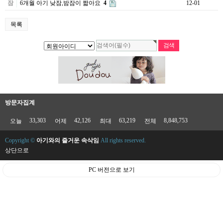
잠
6개월 아기 낮잠,밤잠이 짧아요
4
12-01
목록
방문자집계
33,303
42,126
63,219
8,848,753
오늘
어제
최대
전체
Copyright ©
아기와의 즐거운 속삭임
All rights reserved.
상단으로
PC 버전으로 보기