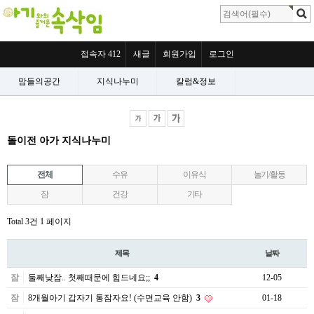
접속자 412
새글
회원가입
로그인
맘들의공간
지식나누미
칼럼&정보
돌이전 아가 지식나누미
전체
수유
이유식
놀기/활동
잠
건강
기타
Total 3건
1 페이지
제목
날짜
잠
둘째낮잠.. 첫째때문에 힘드네요;;
4
12-05
잠
8개월아기 갑자기 통잠자요! (수면교육 안함)
3
01-18