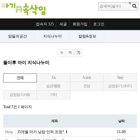
접속자 325
새글
회원가입
로그인
맘들의공간
지식나누미
칼럼&정보
돌이후 아이 지식나누미
Eat
Activity
Sleep
전체
습관/행동
건강
감정읽기스터디
감정읽기사례
기타
Total 7건
1 페이지
제목
날짜
Sleep
35개월 아가 낮잠 인위 조정?
1
11-09