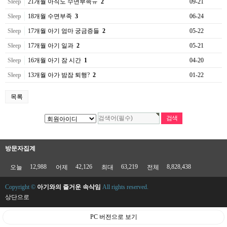
Sleep
21개월 아직도 수면부족ㅠ
2
09-21
Sleep
18개월 수면부족
3
06-24
Sleep
17개월 아기 엄마 궁금증들
2
05-22
Sleep
17개월 아기 일과
2
05-21
Sleep
16개월 아기 잠 시간
1
04-20
Sleep
13개월 아가 밤잠 퇴행?
2
01-22
목록
방문자집계
12,988
42,126
63,219
8,828,438
오늘
어제
최대
전체
Copyright ©
아기와의 즐거운 속삭임
All rights reserved.
상단으로
PC 버전으로 보기