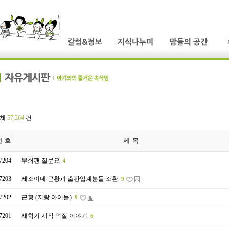
전체
57,264
건
번 호
제 목
7204
무쇠팬 질문요
4
7203
세소이네 근황과 출판업계분들 소환
9
7202
근황 (저랑 아이들)
9
7201
새학기 시작 덕질 이야기
6