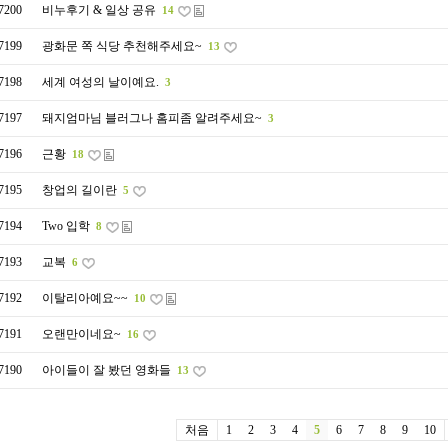
7200
비누후기 & 일상 공유
14
7199
광화문 쪽 식당 추천해주세요~
13
7198
세계 여성의 날이예요.
3
7197
돼지엄마님 블러그나 홈피좀 알려주세요~
3
7196
근황
18
7195
창업의 길이란
5
7194
Two 입학
8
7193
교복
6
7192
이탈리아예요~~
10
7191
오랜만이네요~
16
7190
아이들이 잘 봤던 영화들
13
처음
1
2
3
4
5
6
7
8
9
10