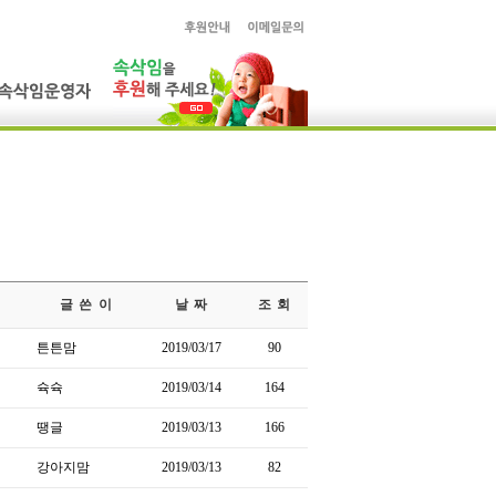
글 쓴 이
날 짜
조 회
튼튼맘
2019/03/17
90
슉슉
2019/03/14
164
땡글
2019/03/13
166
강아지맘
2019/03/13
82