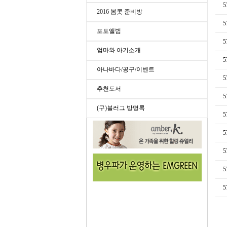
5
2016 봄콧 준비방
5
포토앨범
5
엄마와 아기소개
5
아나바다/공구/이벤트
5
추천도서
5
(구)블러그 방명록
5
5
5
5
5