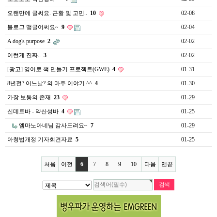
오랜만에 글써요. 근황 및 고민..
10
02-08
블로그 맹글어써요~
9
02-04
A dog's purpose
2
02-02
이런게 진짜..
3
02-02
[광고] 영어로 책 만들기 프로젝트(GWE)
4
01-31
8년전? 어느날? 의 마주 이야기 ^^
4
01-30
가장 보통의 존재
23
01-29
신데트바 - 약산성바
4
01-25
엠마노아네님 감사드려요~
7
01-29
아청법개정 기자회견자료
5
01-25
처음
이전
6
7
8
9
10
다음
맨끝