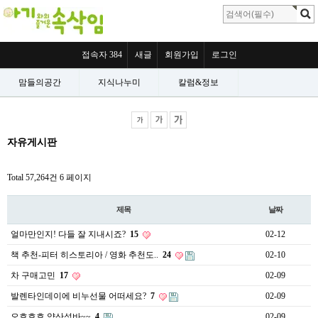
접속자 384
새글
회원가입
로그인
맘들의공간
지식나누미
칼럼&정보
자유게시판
Total 57,264건
6 페이지
제목
날짜
얼마만인지! 다들 잘 지내시죠?
15
02-12
책 추천-피터 히스토리아 / 영화 추천도..
24
02-10
차 구매고민
17
02-09
발렌타인데이에 비누선물 어떠세요?
7
02-09
오호호호 약산성바~~
4
02-09