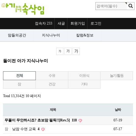
접속자 233
새글
회원가입
로그인
맘들의공간
지식나누미
칼럼&정보
돌이전 아가 지식나누미
전체
수유
이유식
놀기/활동
잠
건강
기타
Total 13,314건
10 페이지
제목
날짜
무플이 무안하시죠? 초보맘 필독!![Rev.5]
118
07-19
잠
낮잠 수면 교육
4
07-17