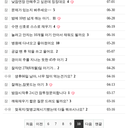
잠
낮잠연장 안해주고 싶은데 징징대요
4
07-01
잠
문제가 있는지 봐주세요~~
5
06-30
잠
밤에 10번 넘게 깨는 아기..
11
06-28
잠
수면 신호로 스스로 재우기
4
06-19
잠
놀려고 안자는 10개월 아기 안아서 재워도 될까요
3
06-16
잠
병원에 다녀오고 좋아졌어요
10
05-20
잠
공갈 뗀 후 악을 쓰고 울어요.
2
05-07
잠
경이의 주를 지나는 듯한 45주 아기
2
04-30
잠
잘자던 270(8개월)일 아기가...
2
04-26
수유
생후66일 남아, 너무 많이 먹는건가요?
2
04-16
잠
잘깨는,잠못드는 아기
3
04-13
잠
밤잠시작후 2시간 잠투정문의합니다
1
03-17
잠
깨워재우기 짧은 질문 드려도 될까요?
3
03-16
수유
젖꼭지/젖병교체시기됐는데 다들 뭐쓰시나요?
2
03-16
처음
이전
6
7
8
9
10
다음
맨끝