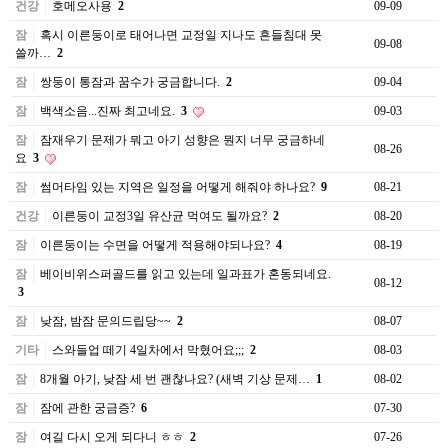
건강
호메오사용
2
09-09
잠
혹시 이른둥이로 태어나면 교정일 지나도 흔들침대 못
09-08
쓸까…
2
잠
쌍둥이 통잠과 꿈수가 궁금합니다.
2
09-04
잠
백색소음...진짜 최고네요.
3
09-03
잠
잠재우기 문제가 뭐고 아기 성향은 뭔지 너무 궁금하네
08-26
요
3
잠
썸머타임 있는 지역은 일정을 어떻게 해줘야 하나요?
9
08-21
건강
이른둥이 교정3일 유산균 먹여도 될까요?
2
08-20
잠
이른둥이는 수면을 어떻게 적용해야되나요?
4
08-19
잠
베이비위스퍼골드를 읽고 있는데 일과표가 혼동되네요.
08-12
3
잠
낮잠, 밤잠 문의드립당~~
2
08-07
기타
스와들업 떼기 4일차에서 막혔어요;;;
2
08-03
잠
8개월 아기, 낮잠 세 번 괜찮나요? (새벽 기상 문제…
1
08-02
잠
잠에 관한 궁금증?
6
07-30
잠
여길 다시 오게 되다니 ㅎㅎ
2
07-26