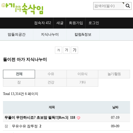
접속자 452
새글
회원가입
로그인
맘들의공간
지식나누미
칼럼&정보
돌이전 아가 지식나누미
전체
수유
이유식
놀기/활동
잠
건강
기타
Total 13,314건
6 페이지
제목
날짜
무플이 무안하시죠? 초보맘 필독!![Rev.5]
118
07-19
잠
무유수유 잠투정
2
09-09