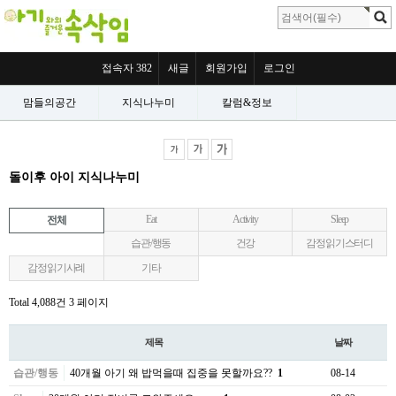
접속자 382
새글
회원가입
로그인
맘들의공간
지식나누미
칼럼&정보
돌이후 아이 지식나누미
Eat
Activity
Sleep
전체
습관/행동
건강
감정읽기스터디
감정읽기사례
기타
Total 4,088건
3 페이지
제목
날짜
습관/행동
40개월 아기 왜 밥먹을때 집중을 못할까요??
1
08-14