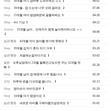
Sleep
20개월 아기 잠버릇 도와주세요 ㅠㅠ
1
08-02
Sleep
19개월 - 잠 드는데 너무 오래 걸려요.
2
07-06
Sleep
15개월 여아 밤잠때문에 글올려봐요
3
04-28
Sleep
4시 기상
1
04-22
Activity
35개월 남아... 언제까지 함께 놀아줘야하나요 ㅜㅜ
04-06
2
습관/행동
43개월 아이 응아를 변기에 못해요
5
03-21
Sleep
19개월 갑자기 혼자 자기 거부
1
03-20
습관/행동
처음에는잘자다가요
1
03-02
질문
오후낮잠깨서 2개월 둘째안고있으면 우는 32개월 첫
02-28
째
1
Sleep
18개월 남아 잠 때문에 너무 힘듭니다.
1
02-20
건강
하루에 변을 다섯번을 봅니다...
3
02-13
Sleep
엄마손이 러비인경우
1
01-29
Sleep
14개월 아기 밤잠이요
1
01-04
습관/행동
새로운 러비를 구해야할것같은데요
2
01-02