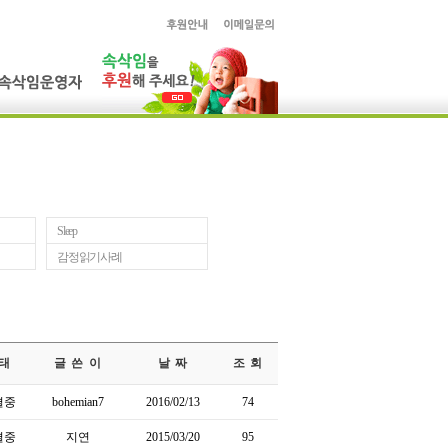
Sleep
감정읽기사례
태
글 쓴 이
날 짜
조 회
결중
bohemian7
2016/02/13
74
결중
지연
2015/03/20
95