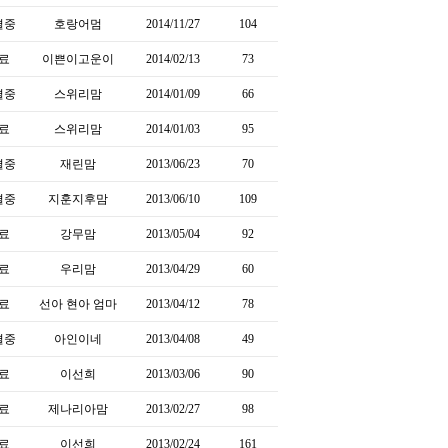
결중
호랑어멈
2014/11/27
104
료
이쁜이고운이
2014/02/13
73
결중
스위리맘
2014/01/09
66
료
스위리맘
2014/01/03
95
결중
재린맘
2013/06/23
70
결중
지훈지후맘
2013/06/10
109
료
강무맘
2013/05/04
92
료
우리맘
2013/04/29
60
료
선아 현아 엄마
2013/04/12
78
결중
아인이네
2013/04/08
49
료
이선희
2013/03/06
90
료
제나리아맘
2013/02/27
98
료
이선희
2013/02/24
161