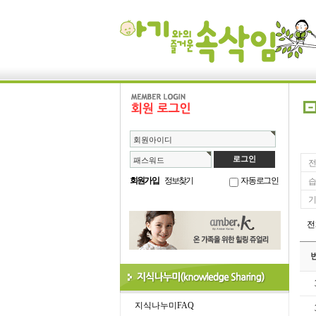
회원아이디
패스워드
전
회원가입
정보찾기
자동로그인
습
기
지식나누미FAQ