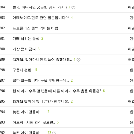
304
별 건 아니지만 궁금한 것 세 가지:)
2
해
303
아데노이드/편도 관련 질문입니다^^
4
완
302
프로폴리스 원액 먹이는 비법
1
해
301
가래 삭히는 음식
5
완
300
가장 큰 어금니
3
해
299
42개월, 걸어다니면 힘들어 죽겠대요;;
4
해
298
구충제 관련~
5
완
297
급한 질문입니다. 눈을 부딪혔는데...
2
완
296
한 아이가 수두 걸렸을 때 다른 아이가 수두 옮을 확률은?
6
완
295
19개월 딸아이 앞니 7개가 전부네요.
2
해
294
늦된 아이 걸음마 ......
2
완
293
아토피 - 시판 간식 끊으면..
5
완
292
늦된 아이 걸음마 ......
22
완