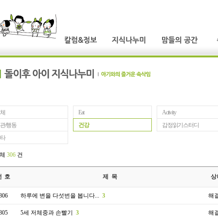
체
Eat
Activity
관/행동
건강
감정읽기스터디
타
전체
306
건
번 호
제 목
상
306
하루에 변을 다섯번을 봅니다...
3
해
305
5세 저체중과 손빨기
3
해