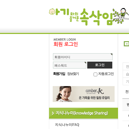
회원아이디
패스워드
전
회원가입
정보찾기
자동로그인
습
기
지식나누미FAQ