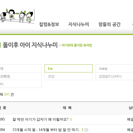
체
Eat
Activity
관/행동
건강
감정읽기스터디
타
전체
695
건
번 호
제 목
상
695
잘 먹던 아기가 갑자기 왜 이럴까요?
1
해
694
15개월 시작 됨 - 14개월 부터 밥 잘 안 먹기.
3
해