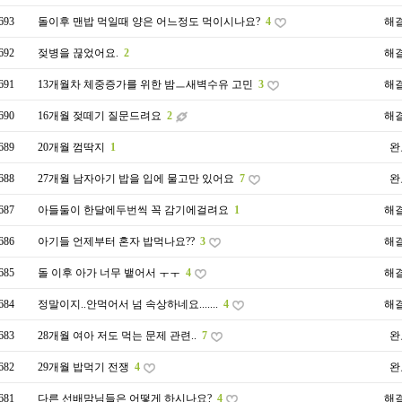
693
돌이후 맨밥 먹일때 양은 어느정도 먹이시나요?
4
해
692
젖병을 끊었어요.
2
해
691
13개월차 체중증가를 위한 밤ㅡ새벽수유 고민
3
해
690
16개월 젖떼기 질문드려요
2
해
689
20개월 껌딱지
1
완
688
27개월 남자아기 밥을 입에 물고만 있어요
7
완
687
아들둘이 한달에두번씩 꼭 감기에걸려요
1
해
686
아기들 언제부터 혼자 밥먹나요??
3
해
685
돌 이후 아가 너무 뱉어서 ㅜㅜ
4
해
684
정말이지..안먹어서 넘 속상하네요.......
4
해
683
28개월 여아 저도 먹는 문제 관련..
7
완
682
29개월 밥먹기 전쟁
4
완
681
다른 선배맘님들은 어떻게 하시나요?
4
해