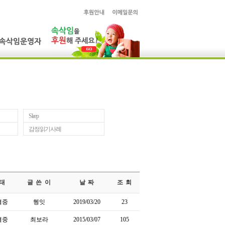
Sleep
감정읽기사례
태
글 쓴 이
날 짜
조 회
결중
헹잇
2019/03/20
23
결중
최보라
2015/03/07
105