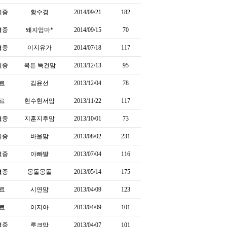
결중
황수경
2014/09/21
182
결중
돼지엄마*
2014/09/15
70
결중
이지유가
2014/07/18
117
결중
복튼 똑건맘
2013/12/13
95
료
김윤선
2013/12/04
78
료
현수현서맘
2013/11/22
117
결중
지훈지후맘
2013/10/01
73
결중
바울맘
2013/08/02
231
결중
아빠딸
2013/07/04
116
결중
몽돌몽돌
2013/05/14
175
료
시연맘
2013/04/09
123
료
이지아
2013/04/09
101
결중
루크맘
2013/04/07
101