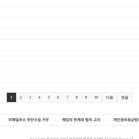
1
2
3
4
5
6
7
8
9
10
다음
맨끝