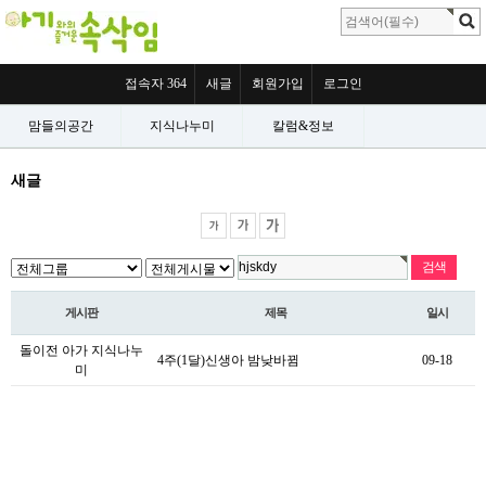
접속자 364
새글
회원가입
로그인
맘들의공간
지식나누미
칼럼&정보
새글
게시판
제목
일시
돌이전 아가 지식나누
4주(1달)신생아 밤낮바뀜
09-18
미