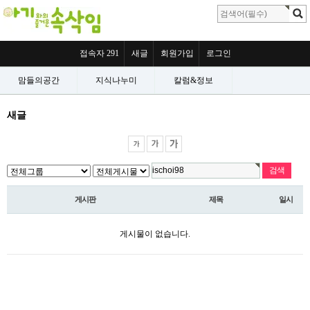
접속자 291
새글
회원가입
로그인
맘들의공간
지식나누미
칼럼&정보
새글
게시판
제목
일시
게시물이 없습니다.