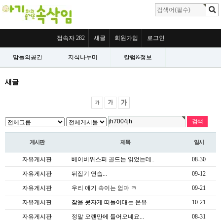
접속자 282
새글
회원가입
로그인
맘들의공간
지식나누미
칼럼&정보
새글
게시판
제목
일시
자유게시판
베이비위스퍼 골드는 읽었는데..
08-30
자유게시판
뒤집기 연습...
09-12
자유게시판
우리 애기 속이는 엄마 ㅋ
09-21
자유게시판
잠을 못자게 떠들어대는 온유..
10-21
자유게시판
정말 오랜만에 들어오네요...
08-31