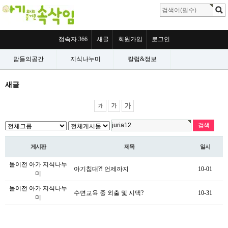
접속자 366
새글
회원가입
로그인
맘들의공간
지식나누미
칼럼&정보
새글
게시판
제목
일시
돌이전 아가 지식나누
아기침대?! 언제까지
10-01
미
돌이전 아가 지식나누
수면교육 중 외출 및 시댁?
10-31
미