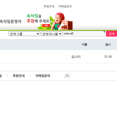
이름
일시
김나미
11-18