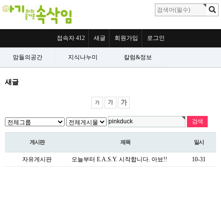
접속자 412
새글
회원가입
로그인
맘들의공간
지식나누미
칼럼&정보
새글
게시판
제목
일시
자유게시판
오늘부터 E.A.S.Y. 시작합니다. 아뵤!!
10-31