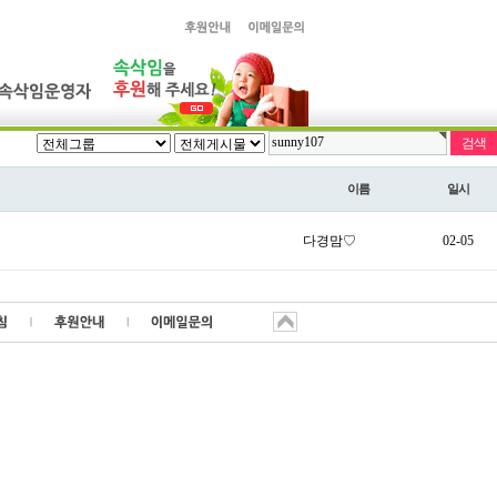
이름
일시
다경맘♡
02-05