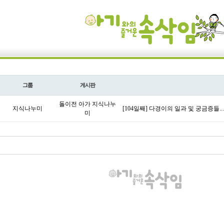
그룹
게시판
돌이전 아가 지식나누
지식나누미
[104일째] 다경이의 일과 및 궁금증들.
미