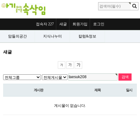
접속자 227
새글
회원가입
로그인
맘들의공간
지식나누미
칼럼&정보
새글
게시판
제목
일시
게시물이 없습니다.