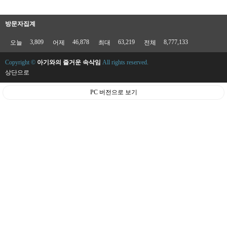
방문자집계
3,809
46,878
63,219
8,777,133
오늘
어제
최대
전체
Copyright ©
아기와의 즐거운 속삭임
All rights reserved.
상단으로
PC 버전으로 보기