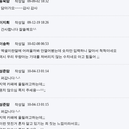
동욱맘
작성일
09-09-02 18:32
담아가요~~~~감사 감사
이지희
작성일
09-12-19 18:26
간사합니다 잘쓸꼐요^^
이송하
작성일
10-02-08 06:53
엑셀이란말에 어려울까봐 안열어봤는데 숫자만 입력하니 알아서 척척이네요
역시 우리 우량아는 기대를 져버리지 않는 수치네요 아고 힘들어 ;;;
성준맘
작성일
10-04-13 01:14
퍼갑니다 ^-^
지역 카페에 올릴려고하는데;;;
원치 않으심 쪽지 주세용~~^^;;
성준맘
작성일
10-04-13 01:15
퍼갑니다 ^-^
지역 카페에 올릴려고하는데;;;
이런 멋진거 혼자 알고 있기는 죄 짓는 느낌이라서요;;