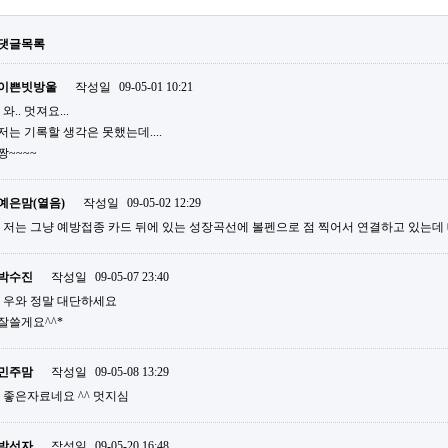
댓글목록
이쁜빗방울
작성일
09-05-01 10:21
와.. 멋져요...
저는 기록할 생각은 못했는데....
짱~~~~
예은맘(열음)
작성일
09-05-02 12:29
저는 그냥 예방접종 카드 뒤에 있는 성장곡선에 볼펜으로 점 찍어서 연결하고 있는데 대
박수진
작성일
09-05-07 23:40
우와 정말 대단하세요
잘쓸게요^^*
민주맘
작성일
09-05-08 13:29
좋은자료네요 ^^ 멋지심
박선자
작성일
09-05-20 16:48