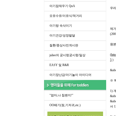
아기잠재우기 QnA
우리
모유수유/이유식/먹거리
아기랑 속삭이기
제가
(2
아기건강/성장발달
원본
질환/증상사진게시판
(
htt
juliee의 궁시렁궁시렁/일상
5
)
EASY 및 R&R
&nb
아기장난감/아기놀이 아이디어
※ 
1)
"엄마,나 침팬지!"
&nb
&nb
OO떼기(젖,기저귀,etc.)
서 