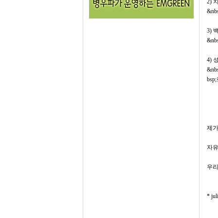
2)
&nb
3) 
&nb
4)
&nb
bs
제가
자유
우리
* j