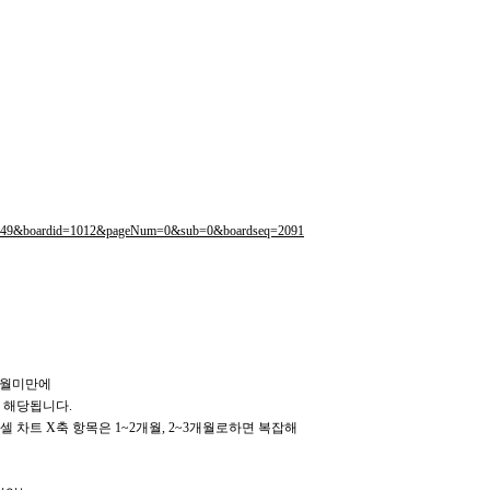
00049&boardid=1012&pageNum=0&sub=0&boardseq=2091
3개월미만에
아이들이 해당됩니다.
p;&nbsp;(엑셀 차트 X축 항목은 1~2개월, 2~3개월로하면 복잡해