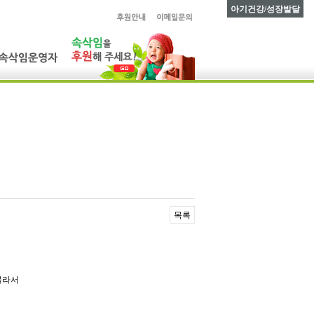
아기건강/성장발달
목록
몰라서