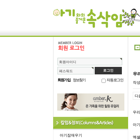
회원아이디
패스워드
우리
회원가입
정보찾기
자동로그인
작
다
우리
아기
아기잠재우기
엑셀