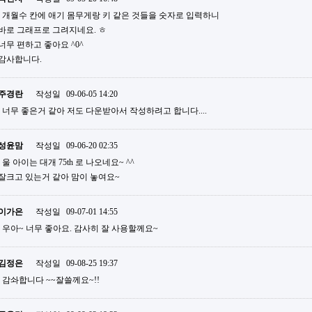
개월수 칸에 애기 몸무게랑 키 같은 것들을 숫자로 입력하니
바로 그래프로 그려지네요. ㅎ
너무 편하고 좋아요 ^0^
감사합니다.
주경란
작성일
09-06-05 14:20
너무 좋은거 같아 저도 다운받아서 작성하려고 합니다....
성윤맘
작성일
09-06-20 02:35
울 아이는 대개 75th 로 나오네요~ ^^
잘크고 있는거 같아 맘이 놓여요~
이가은
작성일
09-07-01 14:55
우아~ 너무 좋아요. 감사히 잘 사용할께요~
김정은
작성일
09-08-25 19:37
감솨합니다 ~~잘쓸께요~!!