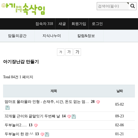
접속자 318
새글
회원가입
로그인
맘들의공간
지식나누미
칼럼&정보
아기장난감 만들기
Total 84건
1 페이지
제목
날짜
엄마표 몰라몰라 인형 - 손재주, 시간, 돈도 없는 엄…
28
05-02
32개월 근이와 끝말잇기 두번째 날
14
09-23
두부놀이2......
13
02-06
두부놀이 한 판 ^^
13
01-21