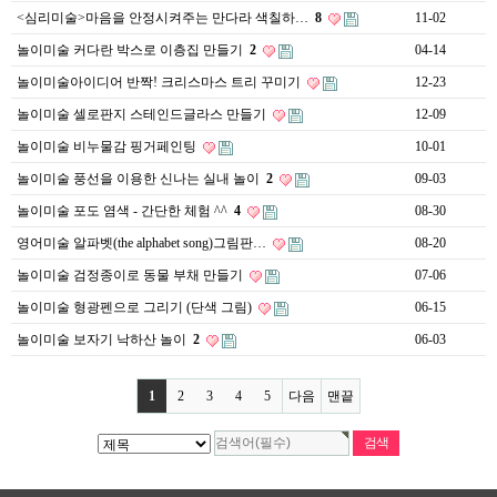
<심리미술>마음을 안정시켜주는 만다라 색칠하…
8
11-02
놀이미술 커다란 박스로 이층집 만들기
2
04-14
놀이미술아이디어 반짝! 크리스마스 트리 꾸미기
12-23
놀이미술 셀로판지 스테인드글라스 만들기
12-09
놀이미술 비누물감 핑거페인팅
10-01
놀이미술 풍선을 이용한 신나는 실내 놀이
2
09-03
놀이미술 포도 염색 - 간단한 체험 ^^
4
08-30
영어미술 알파벳(the alphabet song)그림판…
08-20
놀이미술 검정종이로 동물 부채 만들기
07-06
놀이미술 형광펜으로 그리기 (단색 그림)
06-15
놀이미술 보자기 낙하산 놀이
2
06-03
1
2
3
4
5
다음
맨끝