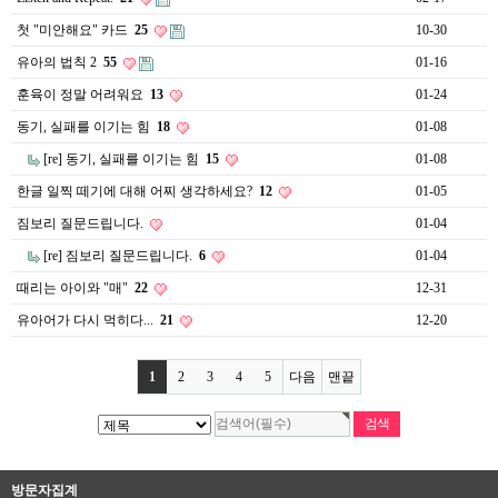
첫 "미안해요" 카드
25
10-30
유아의 법칙 2
55
01-16
훈육이 정말 어려워요
13
01-24
동기, 실패를 이기는 힘
18
01-08
[re] 동기, 실패를 이기는 힘
15
01-08
한글 일찍 떼기에 대해 어찌 생각하세요?
12
01-05
짐보리 질문드립니다.
01-04
[re] 짐보리 질문드립니다.
6
01-04
때리는 아이와 "매"
22
12-31
유아어가 다시 먹히다...
21
12-20
1
2
3
4
5
다음
맨끝
방문자집계