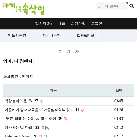
접속자 343
새글
회원가입
로그인
맘들의공간
지식나누미
칼럼&정보
엄마, 나 침팬지!
Total 91건
1 페이지
제목
날짜
역할놀이의 힘!!!-
27
03-05
아들에게 정서교육을~ / 아들심리학책 읽고
14
04-26
[투표] 때리는 아이 vs. 맞는 아이
39
04-03
칭찬하는 법[만화]
33
03-13
Listen and Repeat.
21
02-17