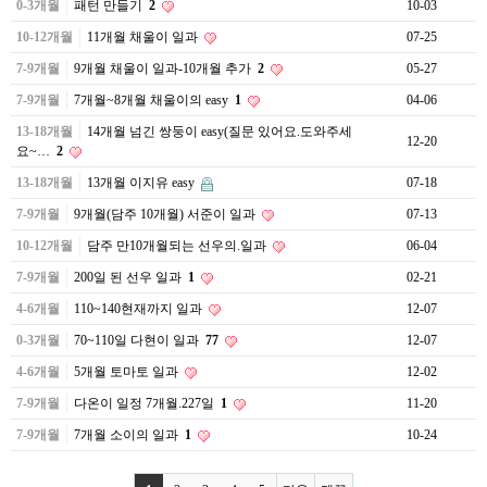
0-3개월
패턴 만들기
2
10-03
10-12개월
11개월 채울이 일과
07-25
7-9개월
9개월 채울이 일과-10개월 추가
2
05-27
7-9개월
7개월~8개월 채울이의 easy
1
04-06
13-18개월
14개월 넘긴 쌍둥이 easy(질문 있어요.도와주세
12-20
요~…
2
13-18개월
13개월 이지유 easy
07-18
7-9개월
9개월(담주 10개월) 서준이 일과
07-13
10-12개월
담주 만10개월되는 선우의.일과
06-04
7-9개월
200일 된 선우 일과
1
02-21
4-6개월
110~140현재까지 일과
12-07
0-3개월
70~110일 다현이 일과
77
12-07
4-6개월
5개월 토마토 일과
12-02
7-9개월
다온이 일정 7개월.227일
1
11-20
7-9개월
7개월 소이의 일과
1
10-24