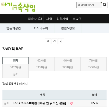
접속자 172
새글
회원가입
로그인
맘들의공간
지식나누미
칼럼&정보
EASY및 R&R
전체
0-3개월
4-6개월
7-9개월
10-12개월
13-18개월
19-24개월
25-36개월
공지
Total 151건
1 페이지
제목
날짜
공지
EASY와 R&R이란?[베위 안 읽으신 분들]
1
02-06