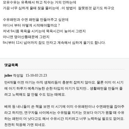
모유수유는 유축해서 하고 직수는 거의 안하는데
가끔 너무 심하게 울때 젖을 물리는데 ..이 방법이 잘못된것 같기도 하구요
수유패턴과 수면 패턴을 만들어주고 싶은데
어디서 부터 어떻게 시작해야할까요 ?
저녁 9시쯤 목욕을 시키는데 목욕시간이 늦어서 그런지
아니면 영아산통때문에 그런지
9시부터 12시 넘어까지 잠도 안자고 계속해서 심하게 울기도 합니다.
댓글목록
juliee
작성일
15-10-03 21:23
만4개월 이전 아기는 아직 생체리듬이 충분히 잡히지 않아요. 물론 이미 이 시기
에 아기 하루가 예측가능한 순한 타입의 아기가 있지만... 생활패턴을 만들어 줄
려고 노력해도 잘 안될 수도 있는 때예요.
베위 등 내니들이 쓴 책을 보면 이 시기에 이미 수유패턴이나 수면패턴을 잡아주
라고 하지만, 연구자들 사이에서는 수유텀을 지키는 것보다 아기가 원할 때 수유
하는 패턴이 더 낫다고도 해서 수유시간 지키려고 너무 노력하실 필요도 없어요.
천천히 적응해 가면 되네요.