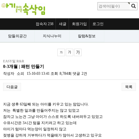
접속자 238
새글
회원가입
로그인
맘들의공간
지식나누미
칼럼&정보
EASY및 R&R
0-3개월 | 패턴 만들기
작성자
소피
15-10-03 13:41
조회
8,784회
댓글
2건
다음글
목록
본문
지금 생후 63일째 되는 아이를 키우고 있는 맘입니다.
저는 특별한 일과를 만들어주지는 않고 있었고
잠자고 노는건 그냥 아이가 스스로 하도록 내버려두고 있었고
수유시간은 3시간 텀을 지키려고 하고 있는데
아이가 텀마다 먹는양이 일정하지 않고
젖병을 강하게 거부하다가 먹을때가 많아서 고생하고 있구요