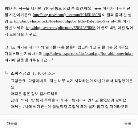
밤9시에 목욕을 시키면, 영아산통도 생길 수 있긴 해요.. ㅠㅠ 아기가 너무 피곤
할 시간이거든요.
http://blog.naver.com/julieemom/10185163020
이 글과 좀더 긴 설
명 글
http://babywhisper.co.kr/bbs/board.php?bo_table=BabySleep&wr_id=101
여기
한번 보세요.
http://blog.naver.com/julieemom/220315878063
이 글도 백일 이전 맘에
게 도움되실 거구요.
그리고 여기는 내 아기의 일과를 다른 분들이 참고하라고 글 올리는 곳이구요,
다음부터는 지식나누미
http://babywhisper.co.kr/bbs/board.php?bo_table=knowInfant
여기에 질문 올려주실래요~~?
소피
작성일
15-10-04 15:57
그렇군요.. 다행이네요.. 저는 너무 늦게 시작하는거 아닌가 해서 걱정했거든
요
어째든 좋은 정보 감사드려요
근데.. 역시 ..밤 늦게 목욕을 시키니까 늦게까지 안자고 울었던것 같아요 ..
어제는 7시에 씻겨봤는데 담날까지 그렇게 크게 울지 않고 잘 자더라구요
다음글
목록