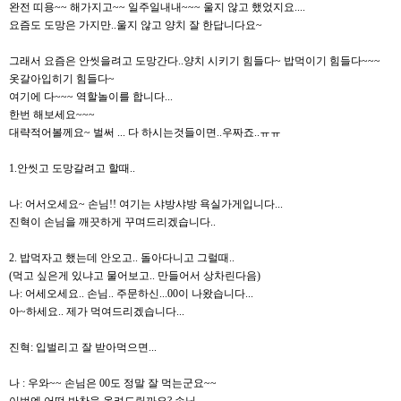
완전 띠용~~ 해가지고~~ 일주일내내~~~ 울지 않고 했었지요....
요즘도 도망은 가지만..울지 않고 양치 잘 한답니다요~
그래서 요즘은 안씻을려고 도망간다..양치 시키기 힘들다~ 밥먹이기 힘들다~~~
옷갈아입히기 힘들다~
여기에 다~~~ 역할놀이를 합니다...
한번 해보세요~~~
대략적어볼께요~ 벌써 ... 다 하시는것들이면..우짜죠..ㅠㅠ
1.안씻고 도망갈려고 할때..
나: 어서오세요~ 손님!! 여기는 샤방샤방 욕실가게입니다...
진혁이 손님을 깨끗하게 꾸며드리겠습니다..
2. 밥먹자고 했는데 안오고.. 돌아다니고 그럴때..
(먹고 싶은게 있냐고 물어보고.. 만들어서 상차린다음)
나: 어세오세요.. 손님.. 주문하신...00이 나왔습니다...
아~하세요.. 제가 먹여드리겠습니다...
진혁: 입벌리고 잘 받아먹으면...
나 : 우와~~ 손님은 00도 정말 잘 먹는군요~~