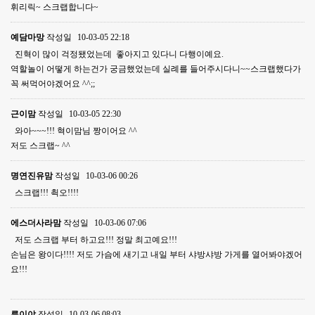
휘리릭~ 스크랩합니다~
예담마망
작성일
10-03-05 22:18
진혁이 많이 걱정됐었는데 좋아지고 있다니 다행이예요.
역할놀이 어떻게 하는건가 궁금했었는데 실례를 들어주시다니~~스크랩했다가
꼭 써먹어야겠어요 ^^;;
근이맘
작성일
10-03-05 22:30
와아~~~!!! 혁이맘님 짱이어요 ^^
저도 스크랩~ ^^
명연진유맘
작성일
10-03-06 00:26
스크랩!!! 쵝오!!!!
에스더사라맘
작성일
10-03-06 07:06
저도 스크랩 부터 하고요!!! 정말 최고예요!!!
손님은 왕이다!!!! 저도 가슴에 새기고 내일 부터 샤방샤방 가게를 열어봐야겠어
요!!!
루이야
작성일
10-03-06 08:03