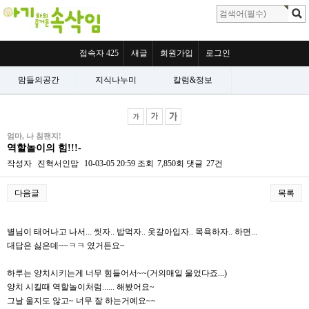
접속자 425
새글
회원가입
로그인
맘들의공간
지식나누미
칼럼&정보
엄마, 나 침팬지!
역할놀이의 힘!!!-
작성자
진혁서인맘
10-03-05 20:59
조회
7,850회
댓글
27건
다음글
목록
본문
별님이 태어나고 나서... 씻자.. 밥먹자.. 옷갈아입자.. 목욕하자.. 하면...
대답은 싫은데~~ㅋㅋ 였거든요~
하루는 양치시키는게 너무 힘들어서~~(거의매일 울었다죠...)
양치 시킬때 역할놀이처럼...... 해봤어요~
그날 울지도 않고~ 너무 잘 하는거예요~~