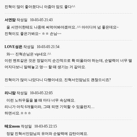
진혁이 많이 좋아졌다니 아줌마 맘도 좋다^^
서연맘
작성일
10-03-05 21:43
울 서연이한테도 나중에 써먹어봐야겠어요..^^ 아이디어 넘 좋은데요~
진혁이도 좋은가봐요~ ㅎㅎ 손님~~
LOVE성은
작성일
10-03-05 21:54
와~~ 진혁손님은 vip네요.^^
이런 멘트같은 것은 정말이지 순간적으로 확 떠올라야 하는데, 순발력이 너무 떨
어지다보니 말해놓고 멍~~ 할 때 생기는 거 같아요.
진혁이가 많이 나았다니 다행이네요. 진혁서인맘님도 괜찮으시죠?
리니맘
작성일
10-03-05 22:05
이런 노하우들을 볼 때 마다 너무 속상해요.
리니가 아직 6개월이라, 그때 되면 기억할 수 있을런지....
하면서요.ㅎㅎㅎ
테오mom
작성일
10-03-05 22:15
정말 진혁서인맘님의 유머와 순발력에 감탄이예요.