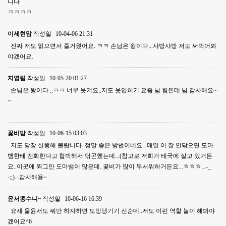
니다
ㅋㅋㅋㅋ
이세현맘
작성일
10-04-06 21:31
진짜 저도 읽으면서 즐거웠어요. ㅋㅋ 손님은 왕이다...샤방샤방 저도 써먹어봐
야겠어요.
지영림
작성일
10-05-20 01:27
손님은 왕이다 ,,ㅋㅋ 너무 웃겨요,,저도 옷입히기 요즘 넘 힘든데 넘 감사해요~
~
꽃비맘
작성일
10-06-15 03:03
저도 당장 실행해 볼랍니다..정말 좋은 방법이네요...매일 이 잘 안닦으면 도마
뱀한테 전화한다고 협박해서 닦곤했는데...(참고로 저희가 태국에 살고 있거든
요..이곳에 쬐그만 도마뱀이 많은데..꽃비가 많이 무서워하거든요...ㅎㅎㅎ...-_
-;;)...감사해용~
윤서뽕수니~
작성일
10-06-16 16:39
요새 울윤서도 뭐만 하자하면 도망댕기기 선순데..저도 이런 역할 놀이 해봐야
겠어요^6