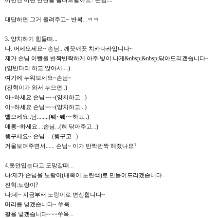
이번엔 어떤 반찬을 올려드릴까요? 손님....
대답하면 그거 올려주고~ 반복...ㅋㅋ
3. 양치하기 힘들때...
나: 어세오세요~ 손님.. 깨끗깨끗 치카나라입니다~
제가 손님 이빨을 반짝반짝하게 아주 빛이 나게&nbsp;&nbsp;닦아드리겠습니다~
(양반다리 하고 앉아서....)
여기에 누워보세요~손님~
(진혁이가 와서 누으면..)
아~하세요 손님~~~(양치하고...)
이~하세요 손님~~~(양치하고...)
뱉으세요..님........(퉤~퉤~~하고..)
메롱~하세요....손님...(혀 닦아주고...)
헹구세요~ 손님.....(헹구고...)
거울보여주면서...... 손님~ 이가 반짝반짝 해졌나요?
4.옷안입는다고 도망갈때...
나:제가 손님을 노랑이(내복이 노란색)로 만들어드리겠습니다..
진혁:노랑이?
나:네~ 지금부터 노랑이로 변신합니다~
머리를 넣겠습니다~ 쑤욱...
팔을 넣겠습니다~~~쑤욱...