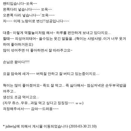
팬티입습니다~쏘옥~~
왼쪽다리 넣습니다~~~~ 쏘옥~~
오른쪽 다리 넣습니다~~`쏘옥~~~
자~~~ 이제 노랑이로 변신!!성공입니다~~~
대충~ 이렇게 역할놀이처럼 해서~ 하루를 편안하게 보내고 있다지요...
할때~~ 의성어의태어~ 쓸수있는 웃긴 말들을...(혁이는 샤방샤방..이거 너무 웃겨
하며 좋아하거든요)
많이 섞어주면 더 좋아하면서 잘 따라주고요~
손님은 왕이다!!!!
요걸 맘속에 새겨~~~ 버럭질 안하고 잘 버티고 있는중이지요....
혁이는 많이 좋아졌어요~ 죽도 잘 먹고... 죽 싫다해서~ 점심저녁은 순두부국밥끓
여주고...
생선도 조금 먹이고요...
(자꾸 쥬스..우유...과일 먹고 싶다고 징징징~~~ ㅠㅠ)
걱정해주셔서~~~ 감솨~~드려용~~~
* juliee님에 의해서 게시물 이동되었습니다 (2010-03-30 21:10)