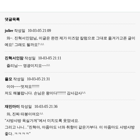
댓글목록
juliee
작성일
10-03-05 21:09
와~. 진혁서인맘님, 이글은 완전 제가 미즈맘 칼럼으로 그대로 옮겨가고픈 글이
예요! 그래도 될까요? ^^
진혁서인맘
작성일
10-03-05 21:11
쥴리님~~ 영광이지요~~^^
율모
작성일
10-03-05 21:31
이야~~~멋져요!!!!!!
저도 해볼랍니다. 손님은 왕이다!!!!!!! 감사감사^^
재민마미
작성일
10-03-05 21:36
와, 진짜 따봉이여요^^
"샤방샤방 욕실가게"에서 미치도록 웃었네요.
그리고 나니..."진혁아, 아줌마도 너와 취향이 같은가부다. 이 아줌마도 샤방샤방
좋다..ㅋㅋㅋㅋ"