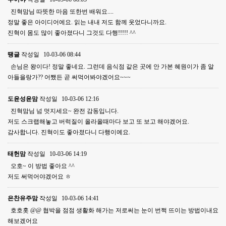
진혁맘님 따뜻한 마음 또한번 배워요....
정말 좋은 아이디어에요. 읽는 내내 저도 함께 웃었다니까요.
진혁이 몸도 많이 좋아졌다니 그것도 다행!!!!! ^^
땡글
작성일
10-03-06 08:44
손님은 왕이다! 정말 좋네요. 그런데 음식점 같은 곳에 안 가본 혜원이가 좀 알
아들을랑가?? 어쨌든 곧 써먹어봐야겠어요~~~
도윤성윤맘
작성일
10-03-06 12:16
진혁맘님 넘 멋지세요~ 완전 감동입니다.
저도 스크랩해놓고 버럭질이 올라올때마다 보고 또 보고 해야겠어요.
감사합니다. 진혁이도 좋아졌다니 다행이예요.
태헌맘
작성일
10-03-06 14:19
오호~ 이 방법 좋아요 ^^
저도 써먹어야겠어요 ㅎ
은찬유주맘
작성일
10-03-06 14:41
호호홋 @@ 협박을 점점 생활화 해가는 저로써는 눈이 번쩍 뜨이는 방법이내요
해보겠어요