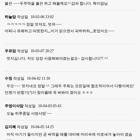
불끈 ~~~두주먹을 불끈 쥐고 해볼께요^^감솨 합니다. 혁이맘님
하늘맘
작성일
10-03-06 23:02
ㅋㅋㅋㅋㅋ 정말 멋져요, 멋져~~~
어찌나 유쾌하고 따뜻한지,,,이거 읽으면서 파하하하,,,웃었어요~~~
우유맘
작성일
10-03-07 20:27
멋지십니다. 저도 당장 사용해봐야겠는걸요~ 감사합니다!!! ^^
수정
작성일
10-04-02 11:10
우오~~~ 멋지네요 정말 ^^ 그래두 주희는 모든일에 협조적이어서 다행이에요!
언젠가 반항기(?)가 찾아올때 꼭 써봐야 겠어요 ㅎㅎㅎ
주영이삭맘
작성일
10-04-03 05:43
오늘 하루종일 샤방샤방`~~
김지혜
작성일
10-04-05 14:25
아직 아기가 돌이지만 곧 써먹을 때를 대비해 머리속에 아로새겨 놓아야 겠습