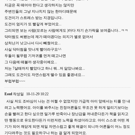
지금은 꼭 떼어야 한다고 생각하지는 않지만
주변인들의 그냥 지나치지 않는 한마디때문에
도건이가 스트레스 받는 지경입니다..
도건이 엄지가 또 빨갛게 부었어요...
그리되면 보는 사람(모르는 사람에게도 )마다 자기 손가락을 보여줍니다...ㅋㅋ
닥터썸도 써봤는데 제가 떼야겠다는 의지가 별로 없어서
상처난거 낫고나서 다시 빼줬어요...
사실 닥터썸을 맛나게 빨더라구요^^
두돌이 될무렵 기저귀를 먼저 떼고나면
그 다음에 떼볼까 생각중이예요...
저는 7살때까지 빨았다고 하니 뭐...저 닮았나봐요...
그래도 도건이도 자연스럽게 뗄수 있음 좋겠네요....
부럽부럽~~~
Estel
작성일
10-11-29 10:22
사실 저도 조바심이 나는 건 어쩔 수 없었지만 가급적 아이 앞에서는 티를 안 내
려고 노력했어요. 아이를 봐주시는 친정어른들도 무조건 못 하게 말리기보다는
손을 빨려고 한다 싶으면 밀가루 반죽이나 장난감을 꺼내준다든가 책을 읽자고
딴 행동으로 유도한다든가 이런저런 노력을 하셨더라고요. 아이 스스로 어떤 계
기가 되어 깨닫게 되면 제일 자연스럽고 좋게 해결이 되니까 어른들이 어느 정도
기다려주는 것도 필요하구나 하는 걸 알게 되었어요.