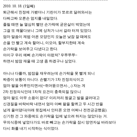
=================================================
2010. 10. 18. (1일째)
퇴근해서 친정에 가봤더니 기린이가 쪼르르 달려와서는
다짜고짜 오른손 엄지를 내밀었다.
졸릴 때면 늘 열심히 빨던 손가락에 굳은살이 박였는데
그걸 또 깨물다보니 그예 상처가 나서 갈라 터져 있었다.
엄마 말씀이 제법 아픈 모양인지 오늘은 낮잠 잘 때에도
손을 안 빨고 계속 할머니, 이모야, 할부지한테 계속
손가락을 보여주고 다녔다고 한다.
아이구 우리 예삐 손가락이 아팠져? 우쭈쭈쭈~
하면서 밤잠 재울 때 고생 좀 하겠구나 싶었다.
아니나 다를까, 밤잠을 재우려는데 손가락을 못 빨게 되니
짜증이 보통이 아니다. 손빨기가 1차 진정의식이고
엄마 팔을 어루만지면서(=쥐어뜯으면서-_-) 자는 게
2차 진정의식인데 1차적 요건이 충족되질 않으니
엄마 팔도 아무 소용이 없다! 이리저리 뒹굴고 발을 굴러대고
신경질을 바락바락 내면서 엄마 아빠 팔을 할퀴고 두 시간 반을
넘게 울어댔다(아래 윗집에서 인터폰 오면 어쩌나 전전긍긍했음).
신기한 건 그 와중에도 손가락을 입에 넣으려 하지는 않았다는 거.
무의식중에 넣었다가도 바로 빼고는 손가락을 잠시 망연자실 바라보다
다시 화를 내기 시작하는 식이었다.