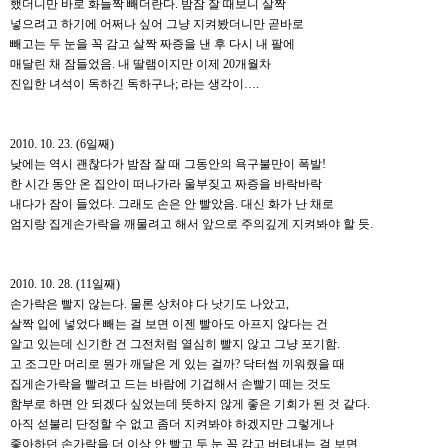
했더니만 바로 화들짝 빼더란다. 밤잠 잘 때보니 살짝
넣으려고 하기에 어쩌나 싶어 그냥 지켜봤더니만 곧바로
빼고는 두 눈을 꼭 감고 살짝 짜증을 낸 후 다시 내 팔에
매달린 채 잠들었음. 내 딸램이지만 이제 20개월차
진입한 녀석이 독하긴 독하구나; 라는 생각이….
2010. 10. 23. (6일째)
낮에는 역시 괜찮다가 밤잠 잘 때 그동안의 욕구불만이 폭발!
한 시간 동안 온 집안이 떠나가라 울부짖고 짜증을 바락바락
내다가 잠이 들었다. 그래도 손은 안 빨았음. 대신 화가 난 채로
엄지랑 집게손가락을 깨물려고 해서 앞으로 주의깊게 지켜봐야 할 듯.
2010. 10. 28. (11일째)
손가락은 빨지 않는다. 물론 상처야 다 낫기도 나았고,
살짝 입에 넣었다 빼는 걸 보면 이젠 빨아도 아프지 않다는 건
알고 있는데 신기한 건 그전처럼 열심히 빨지 않고 그냥 포기함.
고 조그만 머리로 뭔가 깨달은 게 있는 걸까? 닥터썸 끼워줬을 때
집게손가락을 빨려고 드는 바람에 기겁해서 손빨기 떼는 것도
함부로 하면 안 되겠다 싶었는데 뜻하지 않게 좋은 기회가 된 것 같다.
아직 섣불리 단정할 수 없고 좀더 지켜봐야 하겠지만 그렇게나
좋아하던 손가락을 더 이상 안 빨고 두 눈 꼭 감고 버텨내는 걸 보면