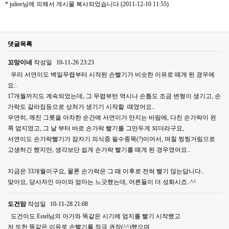
* juliee님에 의해서 게시물 복사되었습니다 (2011-12-10 11:55)
댓글목록
꼬망이네
작성일
10-11-26 23:23
우리 서연이도 백일무렵부터 시작된 손빨기가 비슷한 이유로 떼게 된 경우에
요..
17개월까지도 계속되었는데, 그 무렵부턴 역시나 손톱도 조금 변형이 생기고, 손
가락도 갈라짐등으로 상처가 생기기 시작할 때였어요..
우연히, 깨진 그릇을 아차한 순간에 서연이가 만지는 바람에, 다친 손가락이 왼
쪽 엄지였고, 그 날 부터 바로 손가락 빨기를 그만두게 되더라구요,
서연이도 손가락빨기가 잠자기 의식중 필수종목(?)이어서, 며칠 찡찡거림으로
고생하긴 했지만, 생각보단 쉽게 손가락 빨기를 떼게 된 경우였어요..
지금은 33개월이구요, 물론 손가락은 그 때 이후로 전혀 빨기 않는답니다..
맞아요, 당사자인 아이와 엄마는 느긋했는데, 어른들이 더 성화시죠..^^
도건맘
작성일
10-11-28 21:08
도건이도 Estel님의 아가와 똑같은 시기에 엄지를 빨기 시작했고
저 또한 똑같은 이유로 손빨기를 적극 권장(^^)했으며