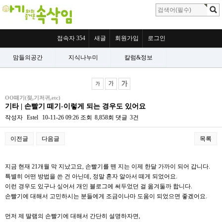
접속자 354
새글
회원가입
로그인
맘들의공간
지식나누미
칼럼&정보
OO떼기(젖,기저귀,etc)
기타 | 손빨기 떼기-이렇게 되는 경우도 있어요
작성자
Estel
10-11-26 09:26
조회
8,858회
댓글
3건
이전글
다음글
목록
본문
지금 현재 21개월 막 지났고요, 손빨기를 뗀 지는 이제 한달 가까이 되어 갑니다.
특별히 어떤 방법을 쓴 건 아닌데, 정말 혼자 알아서 떼게 되었어요.
이런 경우도 있구나 싶어서 개인 블로그에 써두었던 걸 옮겨둘까 합니다.
손빨기에 대해서 고민하시는 분들에게 조금이나마 도움이 되었으면 좋겠어요.
먼저 제 딸램의 손빨기에 대해서 간단히 설명하자면,