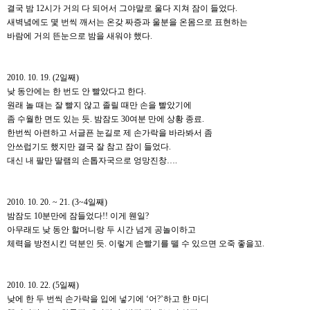
결국 밤 12시가 거의 다 되어서 그야말로 울다 지쳐 잠이 들었다.
새벽녘에도 몇 번씩 깨서는 온갖 짜증과 울분을 온몸으로 표현하는
바람에 거의 뜬눈으로 밤을 새워야 했다.
2010. 10. 19. (2일째)
낮 동안에는 한 번도 안 빨았다고 한다.
원래 놀 때는 잘 빨지 않고 졸릴 때만 손을 빨았기에
좀 수월한 면도 있는 듯. 밤잠도 30여분 만에 상황 종료.
한번씩 아련하고 서글픈 눈길로 제 손가락을 바라봐서 좀
안쓰럽기도 했지만 결국 잘 참고 잠이 들었다.
대신 내 팔만 딸램의 손톱자국으로 엉망진창….
2010. 10. 20. ~ 21. (3~4일째)
밤잠도 10분만에 잠들었다!! 이게 웬일?
아무래도 낮 동안 할머니랑 두 시간 넘게 공놀이하고
체력을 방전시킨 덕분인 듯. 이렇게 손빨기를 뗄 수 있으면 오죽 좋을꼬.
2010. 10. 22. (5일째)
낮에 한 두 번씩 손가락을 입에 넣기에 ‘어?’하고 한 마디