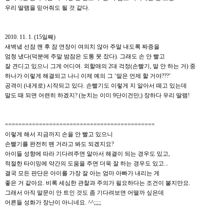
우리 딸램을 믿어줘도 될 것 같다.
2010. 11. 1. (15일째)
새벽녘 선잠 깬 후 잠 연장이 여의치 않아 주말 내도록 짜증을
엄청 냈다(덕분에 주말 밤잠은 도통 못 잤다). 그래도 손 안 빨고
잘 견디고 있으니 그게 어디여. 외할매의 2대 걱정(손빨기, 말 안 하는 거) 중
하나가 이렇게 해결되고 나니 이제 예의 그 ‘말은 언제 할 거야???’
공격이 (내게로) 시작되고 있다. 손빨기도 이렇게 지 알아서 떼고 있는데
말도 때 되면 어련히 하겠지? (눈치는 이미 9단이건만;) 장하다 우리 딸램!
============================================
이렇게 해서 지금까지 손을 안 빨고 있으니
손빨기를 완전히 뗀 거라고 봐도 되겠지요?
아이들 성향에 따라 기다려주면 알아서 해결이 되는 경우도 있고,
적절한 타이밍에 약간의 도움을 주면 더욱 잘 하는 경우도 있고...
결국 모든 판단은 아이를 가장 잘 아는 엄마 아빠가 내리는 게
좋은 거 같아요. 비록 세심한 관찰과 주의가 필요하다는 조건이 붙지만요.
그래서 아직 말문이 안 트인 것도 좀 기다려보면 어떨까 싶은데
어른들 성화가 장난이 아니네요. ^^;;;;;