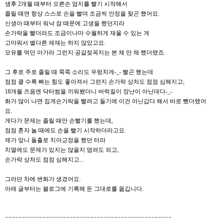
생후 2개월 때부터 오른손 엄지를 빨기 시작해서
졸릴 때면 항상 스스로 손을 빨며 조금씩 안정을 찾곤 했어요.
신생아 때부터 워낙 잠 때문에 고생을 했던지라
손가락을 빨더라도 조금이나마 수월하게 재울 수 있는 게
고마워서 별다른 제재는 하지 않았고요.
모유를 먹던 아가라 그런지 공갈젖꼭지는 본 체 만 체 했더랬죠.
그 후로 주로 졸릴 때 쭉쭉 소리도 우렁차게-_- 빨곤 했는데
점점 클 수록 빠는 힘도 좋아져서 그런지 손가락 상처도 점점 심해지고;
18개월 즈음엔 닥터썸을 끼워봤더니 버럭질이 장난이 아닌데다-_-
화가 많이 나면 집게손가락을 빨려고 들기에 이건 아닌갑다 해서 바로 뺐더랬어
요.
게다가 문제는 졸릴 때만 손빨기를 했는데,
점점 혼자 놀 때에도 손을 빨기 시작하더라고요.
제가 앞니 돌출로 치아교정을 했던 터라
치열에도 문제가 있지는 않을지 염려도 되고,
손가락 상처도 점점 심해지고...
그러던 차에 변화가 생겼어요.
아래 글부터는 블로그에 기록해 둔 그대로를 옮깁니다.